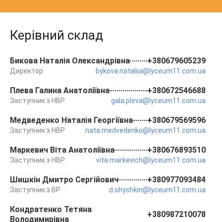
Керівний склад
Бикова Наталія Олександрівна
+380679605239
Директор
bykova.nataliia@lyceum11.com.ua
Плева Галина Анатоліївна
+380672546688
Заступник з НВР
gala.pleva@lyceum11.com.ua
Медведенко Наталія Георгіївна
+380679569596
Заступник з НВР
nata.medvedenko@lyceum11.com.ua
Маркевич Віта Анатоліївна
+380676893510
Заступник з НВР
vita.markevich@lyceum11.com.ua
Шишкін Дмитро Сергійович
+380977093484
Заступник з ВР
d.shyshkin@lyceum11.com.ua
Кондратенко Тетяна
+380987210078
Володимирівна