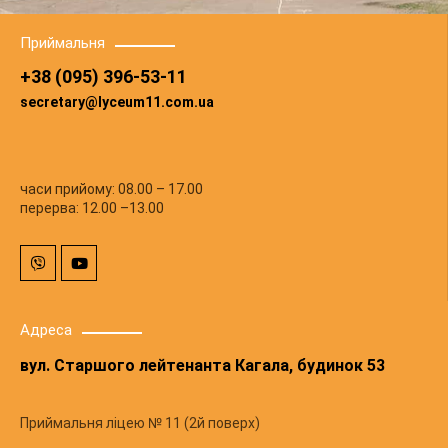
Приймальня
+38 (095) 396-53-11
secretary@lyceum11.com.ua
часи прийому: 08.00 – 17.00
перерва: 12.00 –13.00
V
Y
i
o
b
u
e
t
r
u
b
Адреса
e
вул. Старшого лейтенанта Кагала, будинок 53
Приймальня ліцею № 11 (2й поверх)