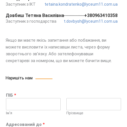
Заступник з ІКТ
tetaina.kondratenko@lyceum11.com.ua
Довбиш Тетяна Василівна
+380963410358
Заступник з господарства
t.dovbysh@lyceum11.com.ua
Якщо ви маєте якісь запитання або побажання, ви
можете висловити їх написавши листа, через форму
зворотнього зв'язку. Або зателефонувавши
секретареві за номером, що ви можете бачити вище.
Наришіть нам
ПІБ
*
Ім'я
Прізвище
Адресований до
*