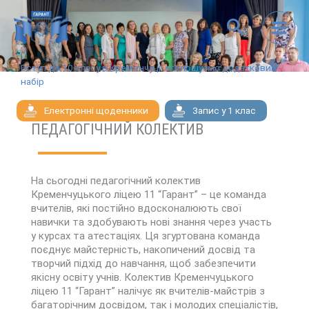
Перейти
до
вмісту
Вступ до 10 класу в Кременчуці: оголошуємо додатковий
набір
Декілька слів про
Електронні щоденники
Запис у 1 клас
ПЕДАГОГІЧНИЙ КОЛЕКТИВ
На сьогодні педагогічний колектив
Кременчуцького ліцею 11 “Гарант” – це команда
вчителів, які постійно вдосконалюють свої
навички та здобувають нові знання через участь
у курсах та атестаціях. Ця згуртована команда
поєднує майстерність, накопичений досвід та
творчий підхід до навчання, щоб забезпечити
якісну освіту учнів. Колектив Кременчуцького
ліцею 11 “Гарант” налічує як вчителів-майстрів з
багаторічним досвідом, так і молодих спеціалістів,