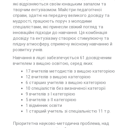
які відрізняються своїм юнацьким запалом та
творчим ентузіазмом. Майстри педагогічної
справи, здатні на передачу великого досвіду та
мудрості, працюють поруч з молодими
спеціалістами, які принесли свіжий погляд та
інноваційні підходи до навчання. Ця комбінація
досвіду та ентузіазму створює стимулюючу та
плідну атмосферу, сприяючу якісному навчанню й
розвитку учнів.
Навчання в ліцеї забезпечується 61 досвідченим
вчителем з вищою освітою, серед яких:
17 вчителів методистів з вищою категорією
12 вчителів з вищою категорією
6 старших учителів з вищою категорією
10 спеціалістів без визначеної категорії
9 вчителів з І категорією
5 вчителів з ІІ категорією
1 відмінник освіти
1 старший учитель зі спеціальністю 11 т.р.
Пріоритетна науково-методична проблема, над