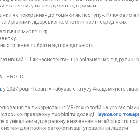
чи статистику на інструмент підтримки.
цінки як покарання» до «оцінки як поступу». Ключовим 
а 9 рівнями лідерської компетентності, серед яких:
налітичне мислення;
звитку;
а оточення та брати відповідальність.
ативний ШІ як «асистента», що звільняє час від рутинно
бутнього
и
, у 2027 році «Гарант» набуває статусу Академічного лі
лювання та використання VR-технологій на уроках фізики 
 історико-правовому профілі та досвіді
Наукового товар
ія з унікальним для регіону вивченням китайської та пол
истем для повної автоматизації управління ліцеєм.