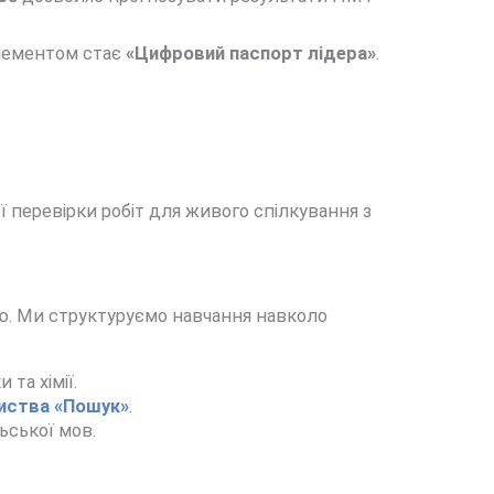
елементом стає
«Цифровий паспорт лідера»
.
ї перевірки робіт для живого спілкування з
цею. Ми структуруємо навчання навколо
та хімії.
иства «Пошук»
.
ьської мов.