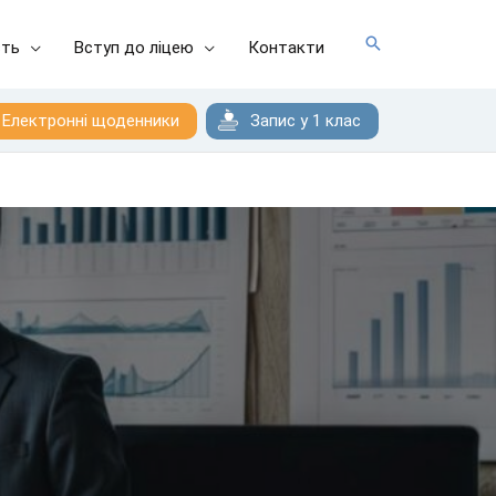
сть
Вступ до ліцею
Контакти
Електронні щоденники
Запис у 1 клас