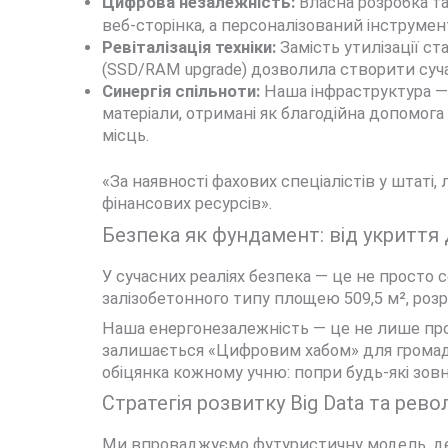
Цифрова незалежність:
Власна розробка та
веб-сторінка, а персоналізований інструмент
Ревіталізація техніки:
Замість утилізації ст
(SSD/RAM upgrade) дозволила створити суча
Синергія спільноти:
Наша інфраструктура — 
матеріали, отримані як благодійна допомога
місць.
«За наявності фахових спеціалістів у штаті
фінансових ресурсів».
Безпека як фундамент: від укриття
У сучасних реаліях безпека — це не просто 
залізобетонного типу площею 509,5 м², розра
Наша енергонезалежність — це не лише про л
залишається «Цифровим хабом» для громади
обіцянка кожному учню: попри будь-які зовн
Стратегія розвитку Big Data та рев
Ми впроваджуємо футуристичну модель, де 