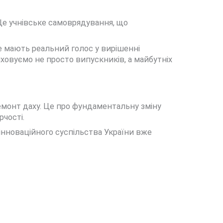
. Це учнівське самоврядування, що
де мають реальний голос у вирішенні
иховуємо не просто випускників, а майбутніх
емонт даху. Це про фундаментальну зміну
чості.
 інноваційного суспільства України вже