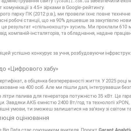
 адміністрування сайту
забезпечили еконо
lyceum11.com.ua
 комунікації з 4.5+ зірками в Google-рейтингу.
арого парку ПК (2012 р.в.), ми провели їхнє повне техніч
сні робочі станції, що на 90% дешевше за закупівлю нов
це результат «спільнокошту» зусиль. Ми проклали 610 
 від компаній-інсталяторів, та обладнання, надане прац
, ліцей успішно конкурує за учня, розбудовуючи інфрастр
 до «Цифрового хабу»
сертифікат, а обіцянка безперервності життя. У 2025 роц
ховане на 400 осіб. Але ми пішли далі, інтегрувавши безп
ітри палива для генератора потужністю 35 кВт. Це гарант
. Завдяки АКБ ємністю 2400 Вт/год та технології xPON,
ішні умови, ти зможеш залишатися на зв’язку зі світом 
олюція оцінювання
Big Data стає союзником вчителя. Проєкт
Garant Analyt