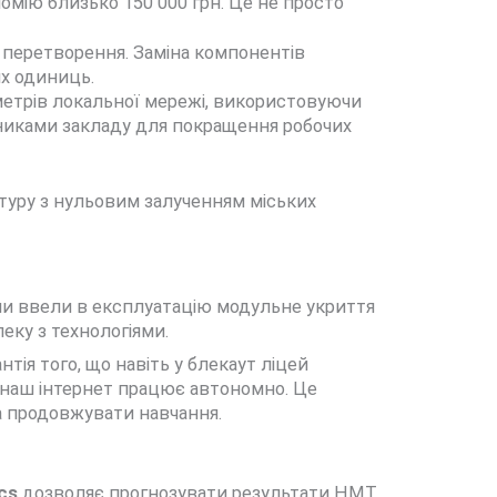
мію близько 150 000 грн. Це не просто
не перетворення. Заміна компонентів
их одиниць.
метрів локальної мережі, використовуючи
івниками закладу для покращення робочих
уктуру з нульовим залученням міських
і ми ввели в експлуатацію модульне укриття
еку з технологіями.
ія того, що навіть у блекаут ліцей
 наш інтернет працює автономно. Це
та продовжувати навчання.
ics
дозволяє прогнозувати результати НМТ