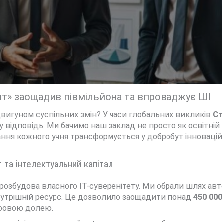
нт» заощадив півмільйона та впроваджує ШІ
игуном суспільних змін? У часи глобальних викликів
Ст
 відповідь. Ми бачимо наш заклад не просто як освітній п
ання кожного учня трансформується у добробут інноваційн
т та інтелектуальний капітал
 розбудова власного ІТ-суверенітету. Ми обрали шлях авт
нутрішній ресурс. Це дозволило заощадити понад
450 000
ровою долею.