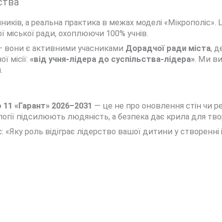
ства
учників, а реальна практика в межах моделі «Мікрополіс»
 міської ради, охоплюючи 100% учнів.
 — вони є активними учасниками
Дорадчої ради міста
, 
ї місії:
«від учня-лідера до суспільства-лідера»
. Ми в
.
 11 «Гарант» 2026–2031
— це не про оновлення стін чи р
огії підсилюють людяність, а безпека дає крила для твор
 «Яку роль відіграє лідерство вашої дитини у створенні