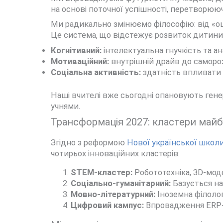
на основі поточної успішності, перетворюю
Ми радикально змінюємо філософію: від «о
Це система, що відстежує розвиток дитини з
Когнітивний:
інтелектуальна гнучкість та а
Мотиваційний:
внутрішній драйв до саморо
Соціальна активність:
здатність впливати н
Наші вчителі вже сьогодні опановують генер
учнями.
Трансформація 2027: кластери май
Згідно з реформою
Нової української школ
чотирьох інноваційних кластерів:
STEM-кластер:
Робототехніка, 3D-моде
Соціально-гуманітарний:
Базується на
Мовно-літературний:
Іноземна філолог
Цифровий кампус:
Впровадження ERP-с