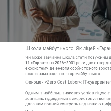
Школа майбутнього: Як ліцей «Гара
Чи може звичайна школа стати потужним дв
11 «Гарант»
на
2026–2031
роки дає ствердну
екосистему, де енергія особистісного зрост
школа сама задає вектор майбутнього.
Феномен «Zero Cost Labor»: ІТ-сувереніте
Одним із найбільш знакових успіхів ліцею є
зовнішніх підрядників використовується в
дало нам повний контроль над нашою циф