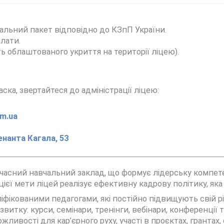
альний пакет відповідно до КЗпП України.
плати.
ть облаштованого укриття на території ліцею).
аска, звертайтеся до адміністрації ліцею:
m.ua
енанта Кагала, 53
часний навчальний заклад, що формує лідерську компетен
цієї мети ліцей реалізує ефективну кадрову політику, яка
іфікованими педагогами, які постійно підвищують свій рі
витку: курси, семінари, тренінги, вебінари, конференції
ливості для кар’єрного руху, участі в проєктах, грантах