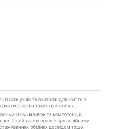
тність учнів та вчителів для життя в
 ґрунтується на таких принципах:
вень знань, навичок та компетенцій,
 тощо. Ліцей також сприяє професійному
, стажуваннях, обмінах досвідом тощо.