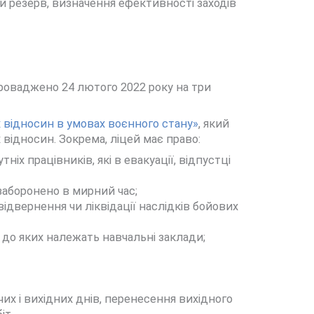
ий резерв, визначення ефективності заходів
проваджено 24 лютого 2022 року на три
х відносин в умовах воєнного стану»
, який
відносин. Зокрема, ліцей має право:
х працівників, які в евакуації, відпустці
заборонено в мирний час;
відвернення чи ліквідації наслідків бойових
 до яких належать навчальні заклади;
их і вихідних днів, перенесення вихідного