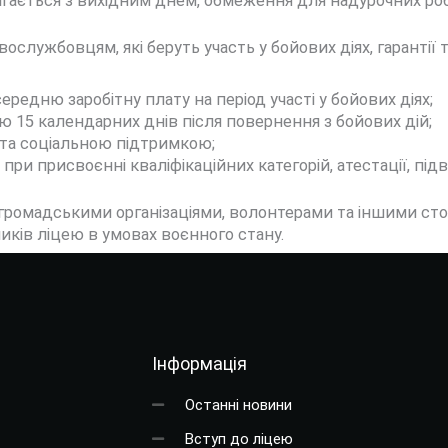
ігається з вихідним днем, обмеження для надурочних роб
ослужбовцям, які беруть участь у бойових діях, гарантії 
середню заробітну плату на період участі у бойових діях;
ю 15 календарних днів після повернення з бойових дій;
 та соціальною підтримкою;
х при присвоєнні кваліфікаційних категорій, атестації, пі
 громадськими організаціями, волонтерами та іншими ст
ників ліцею в умовах воєнного стану.
Інформація
Останні новини
Вступ до ліцею