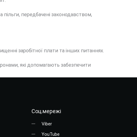
іт.
та пільги, передбачені законодавством,
двищенні заробітної плати та інших питаннях.
оронами, які допомагають забезпечити
Соц.мережі
Viber
YouTube