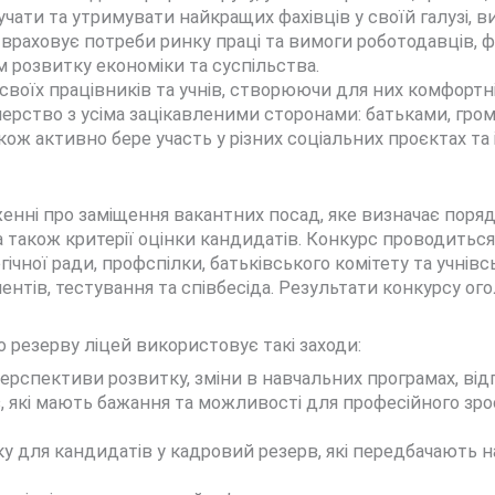
чати та утримувати найкращих фахівців у своїй галузі, в
ж враховує потреби ринку праці та вимоги роботодавців,
м розвитку економіки та суспільства.
своїх працівників та учнів, створюючи для них комфортні
нерство з усіма зацікавленими сторонами: батьками, гром
ож активно бере участь у різних соціальних проєктах та
енні про заміщення вакантних посад, яке визначає поря
а також критерії оцінки кандидатів. Конкурс проводиться
гічної ради, профспілки, батьківського комітету та учні
ментів, тестування та співбесіда. Результати конкурсу ог
резерву ліцей використовує такі заходи:
перспективи розвитку, зміни в навчальних програмах, ві
, які мають бажання та можливості для професійного зро
у для кандидатів у кадровий резерв, які передбачають н