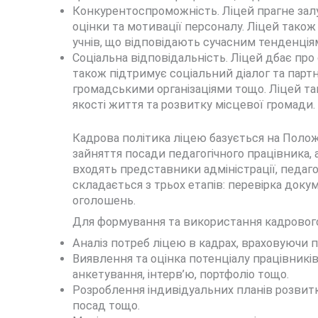
Конкурентоспроможність. Ліцей прагне залу
оцінки та мотивації персоналу. Ліцей тако
учнів, що відповідають сучасним тенденція
Соціальна відповідальність. Ліцей дбає про 
також підтримує соціальний діалог та парт
громадськими організаціями тощо. Ліцей так
якості життя та розвитку місцевої громади.
Кадрова політика ліцею базується на Полож
зайняття посади педагогічного працівника, 
входять представники адміністрації, педаго
складається з трьох етапів: перевірка доку
оголошень.
Для формування та використання кадрового 
Аналіз потреб ліцею в кадрах, враховуючи 
Виявлення та оцінка потенціалу працівників
анкетування, інтерв’ю, портфоліо тощо.
Розроблення індивідуальних планів розвитк
посад тощо.