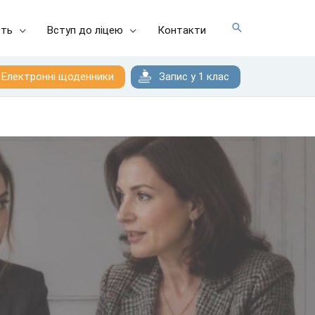
сть
Вступ до ліцею
Контакти
Електронні щоденники
Запис у 1 клас