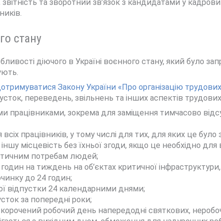
 звітність та зворотний зв’язок з кандидатами у кадров
ників.
го стану
ливості діючого в Україні воєнного стану, який було за
ують.
 дотримуватися Закону України «Про організацію трудови
ток, переведень, звільнень та інших аспектів трудових 
и працівниками, зокрема для заміщення тимчасово відсутні
іх працівників, у тому числі для тих, для яких це було 
іншу місцевість без їхньої згоди, якщо це необхідно для 
ритичним потребам людей;
 годин на тиждень на об’єктах критичної інфраструктури,
инку до 24 годин;
ої відпустки 24 календарними днями;
сток за попередні роки;
 скорочений робочий день напередодні святкових, неробоч