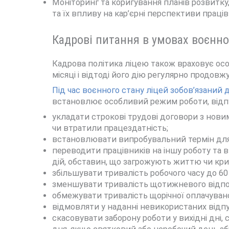
Моніторинг та коригування планів розвитку,
та їх впливу на кар’єрні перспективи праців
Кадрові питання в умовах воєнно
Кадрова політика ліцею також враховує особ
місяці і відтоді його дію регулярно продовж
Під час воєнного стану ліцей зобов’язаний
встановлює особливий режим роботи, відпус
укладати строкові трудові договори з новим
чи втратили працездатність;
встановлювати випробувальний термін для вс
переводити працівників на іншу роботу та в 
дій, обставин, що загрожують життю чи к
збільшувати тривалість робочого часу до 60
зменшувати тривалість щотижневого відпоч
обмежувати тривалість щорічної оплачуван
відмовляти у наданні невикористаних відпу
скасовувати заборону роботи у вихідні дні,