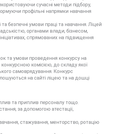
икористовуючи сучасні методи підбору,
 формуючи профільні напрямки навчання
 та безпечні умови праці та навчання. Ліцей
адськістю, органами влади, бізнесом,
 ініціативах, спрямованих на підвищення
док та умови проведення конкурсу на
 конкурсною комісією, до складу якої
вського самоврядування. Конкурс
олошуються на сайті ліцею та на дошці
дплив та приплив персоналу тощо.
стання, за допомогою атестації,
авчання, стажування, менторство, ротацію