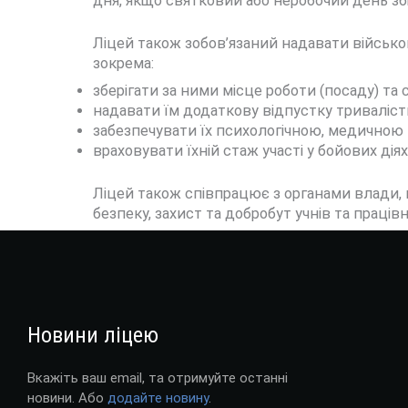
дня, якщо святковий або неробочий день зб
Ліцей також зобов’язаний надавати військов
зокрема:
зберігати за ними місце роботи (посаду) та 
надавати їм додаткову відпустку триваліст
забезпечувати їх психологічною, медичною
враховувати їхній стаж участі у бойових дія
Ліцей також співпрацює з органами влади,
безпеку, захист та добробут учнів та праців
Новини ліцею
Вкажіть ваш email, та отримуйте останні
новини. Або
додайте новину
.