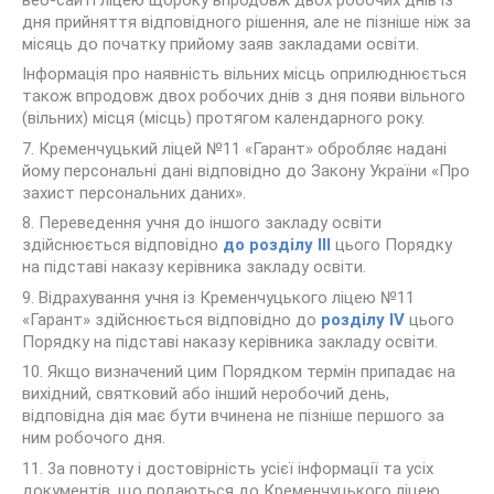
дня прийняття відповідного рішення, але не пізніше ніж за
місяць до початку прийому заяв закладами освіти.
Інформація про наявність вільних місць оприлюднюється
також впродовж двох робочих днів з дня появи вільного
(вільних) місця (місць) протягом календарного року.
7. Кременчуцький ліцей №11 «Гарант» обробляє надані
йому персональні дані відповідно до Закону України «Про
захист персональних даних».
8. Переведення учня до іншого закладу освіти
здійснюється відповідно
до розділу III
цього Порядку
на підставі наказу керівника закладу освіти.
9. Відрахування учня із Кременчуцького ліцею №11
«Гарант» здійснюється відповідно до
розділу IV
цього
Порядку на підставі наказу керівника закладу освіти.
10. Якщо визначений цим Порядком термін припадає на
вихідний, святковий або інший неробочий день,
відповідна дія має бути вчинена не пізніше першого за
ним робочого дня.
11. 3а повноту і достовірність усієї інформації та усіх
документів, що подаються до Кременчуцького ліцею