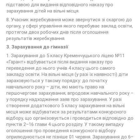
підставою для видання відповідного наказу про
зарахування дітей на вільні місця.
8. Учасник жеребкування може звернутися зі скаргою до
органу, у сфері управління якого перебуває заклад освіти,
протягом двох робочих днів після оголошення
результатів жеребкування.
3. Зарахування до гімназії
1. Зарахування до 5 класу Кременчуцького ліцею №11
«Гарант» відбувається після видання наказу про
переведення до нього учнів 4 класу цього самого
закладу освіти. На вільні місця (у разі їх наявності) діти
зараховуються у такому порядку: до початку
навчального року – діти, які мають право на
першочергове зарахування; впродовж навчального року –
у порядку надходження заяв про зарахування. У разі
створення додаткового 5 класу зарахування на вільні
місця може відбуватися за результатами конкурсного
відбору, що організовується і проводиться відповідно до
пунктів 2–16 глави 4 цього розділу. У такому випадку
оголошення про проведення конкурсного відбору
оприлюднюється не пізніше 01 червня. Зарахування до 6–