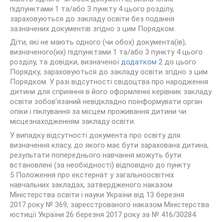
підпунктами 1 та/або 3 пункту 4 цього розділу,
зараховуються до закладу освіти без подання
зазначених документів згідно з цим Порядком.
Діти, які не мають одного (чи обох) документа(ів),
визначеного(их) підпунктами 1 та/або 3 пункту 4 цього
розділу, та довідки, визначеної
додатком 2
до цього
Порядку, зараховуються до закладу освіти згідно з цим
Порядком. У разі відсутності свідоцтва про народження
дитини для сприяння в його оформленні керівник закладу
освіти зобов’язаний невідкладно поінформувати орган
опіки і піклування за місцем проживання дитини чи
місцезнаходженням закладу освіти.
У випадку відсутності документа про освіту для
визначення класу, до якого має бути зарахована дитина,
результати попереднього навчання можуть бути
встановлені (за необхідності) відповідно до пункту
5 Положення про екстернат у загальноосвітніх
навчальних закладах, затвердженого наказом
Міністерства освіти і науки України від 13 березня
2017 року № 369, зареєстрованого наказом Міністерства
юстиції України 26 березня 2017 року за № 416/30284.