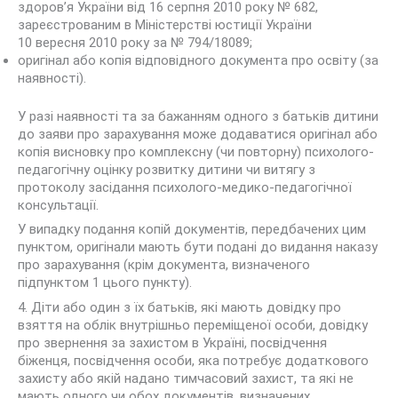
здоров’я України від 16 серпня 2010 року № 682,
зареєстрованим в Міністерстві юстиції України
10 вересня 2010 року за № 794/18089;
оригінал або копія відповідного документа про освіту (за
наявності).
У разі наявності та за бажанням одного з батьків дитини
до заяви про зарахування може додаватися оригінал або
копія висновку про комплексну (чи повторну) психолого-
педагогічну оцінку розвитку дитини чи витягу з
протоколу засідання психолого-медико-педагогічної
консультації.
У випадку подання копій документів, передбачених цим
пунктом, оригінали мають бути подані до видання наказу
про зарахування (крім документа, визначеного
підпунктом 1 цього пункту).
4. Діти або один з їх батьків, які мають довідку про
взяття на облік внутрішньо переміщеної особи, довідку
про звернення за захистом в Україні, посвідчення
біженця, посвідчення особи, яка потребує додаткового
захисту або якій надано тимчасовий захист, та які не
мають одного чи обох документів, визначених