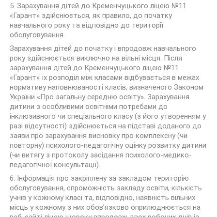
5. Зарахування дітей до Кременчуцького ліцею №11
«Гарант» здійснюється, як правило, до початку
навчального року та відповідно до території
обслуговування.
Зарахування дітей до початку і впродовж навчального
року здійснюється виключно на вільні місця. Після
зарахування дітей до Кременчуцького ліцею №11
«Гарант» їх розподіл між класами відбувається в межах
нормативу наповнюваності класів, визначеного Законом
України «Про загальну середню освіту». Зарахування
дитини з особливими освітніми потребами до
інклюзивного чи спеціального класу (з його утворенням у
разі відсутності) здійснюється на підставі доданого до
заяви про зарахування висновку про комплексну (чи
повторну) психолого-педагогічну оцінку розвитку дитини
(чи витягу з протоколу засідання психолого-медико-
педагогічної консультації).
6. Інформація про закріплену за закладом територію
обслуговування, спроможність закладу освіти, кількість
учнів у кожному класі та, відповідно, наявність вільних
місць у кожному з них обов’язково оприлюднюється на
веб-сайті ліцею щороку впродовж двох робочих днів із