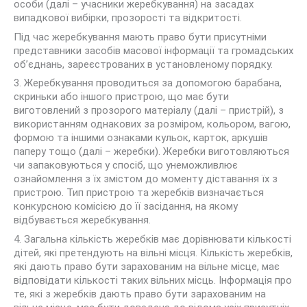
особи (далі – учасники жеребкування) на засадах
випадкової вибірки, прозорості та відкритості.
Під час жеребкування мають право бути присутніми
представники засобів масової інформації та громадських
об’єднань, зареєстрованих в установленому порядку.
3. Жеребкування проводиться за допомогою барабана,
скриньки або іншого пристрою, що має бути
виготовлений з прозорого матеріалу (далі – пристрій), з
використанням однакових за розміром, кольором, вагою,
формою та іншими ознаками кульок, карток, аркушів
паперу тощо (далі – жеребки). Жеребки виготовляються
чи запаковуються у спосіб, що унеможливлює
ознайомлення з їх змістом до моменту діставання їх з
пристрою. Тип пристрою та жеребків визначається
конкурсною комісією до її засідання, на якому
відбувається жеребкування.
4. Загальна кількість жеребків має дорівнювати кількості
дітей, які претендують на вільні місця. Кількість жеребків,
які дають право бути зарахованим на вільне місце, має
відповідати кількості таких вільних місць. Інформація про
те, які з жеребків дають право бути зарахованим на