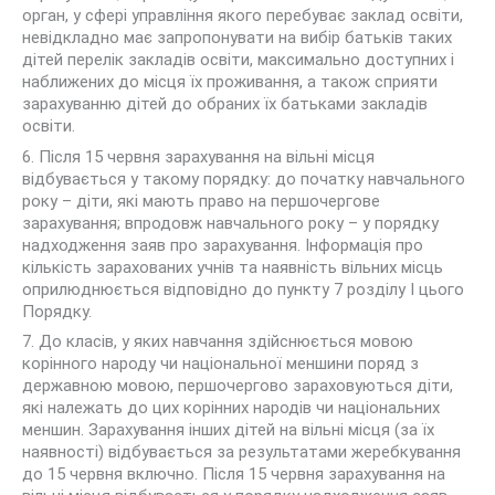
орган, у сфері управління якого перебуває заклад освіти,
невідкладно має запропонувати на вибір батьків таких
дітей перелік закладів освіти, максимально доступних і
наближених до місця їх проживання, а також сприяти
зарахуванню дітей до обраних їх батьками закладів
освіти.
6. Після 15 червня зарахування на вільні місця
відбувається у такому порядку: до початку навчального
року – діти, які мають право на першочергове
зарахування; впродовж навчального року – у порядку
надходження заяв про зарахування. Інформація про
кількість зарахованих учнів та наявність вільних місць
оприлюднюється відповідно до пункту 7 розділу І цього
Порядку.
7. До класів, у яких навчання здійснюється мовою
корінного народу чи національної меншини поряд з
державною мовою, першочергово зараховуються діти,
які належать до цих корінних народів чи національних
меншин. Зарахування інших дітей на вільні місця (за їх
наявності) відбувається за результатами жеребкування
до 15 червня включно. Після 15 червня зарахування на