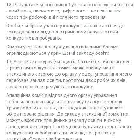
12. Результати усного випробування оголошуються в той
самий день, письмового, цифрового – не пізніше ніж
через три робочих дні після його проведення.
Особи, які брали участь у конкурсі, зараховуються до
закладу освіти згідно з отриманими результатами
конкурсних випробувань.
Списки учасників конкурсу із виставленими балами
оприлюднюються у приміщенні закладу освіти.
13. Учасник конкурсу (чи один із батьків), який не згоден
з рішенням конкурсної комісії, може звернутися з
апеляційною скаргою до органу, у сфері управління якого
перебуває заклад освіти, протягом двох робочих днів
після оголошення результатів конкурсу.
Апеляційна комісія відповідного органу управління
зобов’язана розглянути апеляційну скаргу впродовж
трьох робочих днів з дня її надходження та ухвалити
обгрунтоване рішення. До складу апеляційної комісії не
можуть входити працівники закладу освіти, в якому
проводився конкурс. Проведення будь-яких додаткових
конкурсних випробувань дитини під час розгляду
апеляційної скарги забороняється.