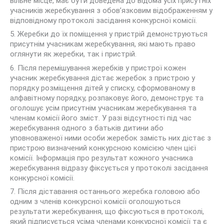
вільне місце, має бути доведена до відома усіх присутніх
учасників жеребкування з обов’язковим відображенням у
відповідному протоколі засідання конкурсної комісії.
5. Жеребки до їх поміщення у пристрій демонструються
присутнім учасникам жеребкування, які мають право
оглянути як жеребки, так і пристрій.
6. Після перемішування жеребків у пристрої кожен
учасник жеребкування дістає жеребок з пристрою у
порядку розміщення дітей у списку, сформованому в
алфавітному порядку, розпаковує його, демонструє та
оголошує усім присутнім учасникам жеребкування та
членам комісії його зміст. У разі відсутності під час
жеребкування одного з батьків дитини або
уповноваженої ними особи жеребок замість них дістає з
пристрою визначений конкурсною комісією член цієї
комісії. Інформація про результат кожного учасника
жеребкування відразу фіксується у протоколі засідання
конкурсної комісії.
7. Після діставання останнього жеребка головою або
одним з членів конкурсної комісії оголошуються
результати жеребкування, що фіксуються в протоколі,
який підписується усіма членами конкурсної комісії та є