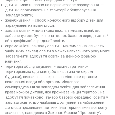
діти, які мають право на першочергове зарахування, —
діти, які проживають на території обслуговування
закладу освіти;
жеребкування – спосіб конкурсного відбору дітей для
зарахування на вільні місця;
заклад освіти – початкова школа, гімназія, ліцей, що
забезпечує здобуття початкової, базової середньої та/
або профільної середньої освіти;
спроможність закладу освіти – максимальна кількість
учнів, яким заклад освіти в межах навчального року може
забезпечити здобуття освіти за денною формою
навчання;
територія обслуговування – адміністративно-
територіальна одиниця (або її частина чи окремі
будинки), визначена і закріплена місцевим органом
виконавчої влади або органом місцевого
самоврядування за закладом освіти для забезпечення
права кожної дитини, яка проживає на цій території, на
здобуття початкової та/або базової середньої освіти у
закладі освіти, що найбільш доступний та наближений
до місця проживання дитини. Інші терміни вживаються у
значеннях, наведених в Законах України “Про освіту”,