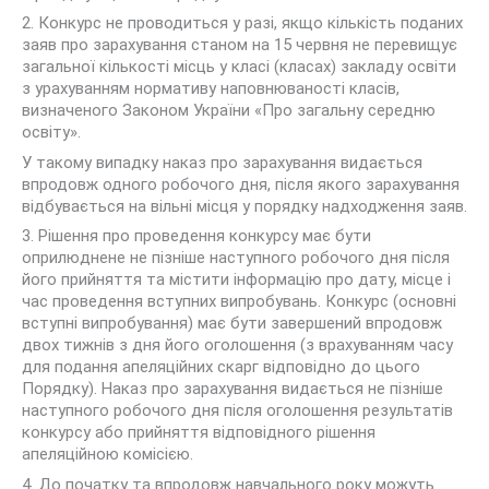
2. Конкурс не проводиться у разі, якщо кількість поданих
заяв про зарахування станом на 15 червня не перевищує
загальної кількості місць у класі (класах) закладу освіти
з урахуванням нормативу наповнюваності класів,
визначеного Законом України «Про загальну середню
освіту».
У такому випадку наказ про зарахування видається
впродовж одного робочого дня, після якого зарахування
відбувається на вільні місця у порядку надходження заяв.
3. Рішення про проведення конкурсу має бути
оприлюднене не пізніше наступного робочого дня після
його прийняття та містити інформацію про дату, місце і
час проведення вступних випробувань. Конкурс (основні
вступні випробування) має бути завершений впродовж
двох тижнів з дня його оголошення (з врахуванням часу
для подання апеляційних скарг відповідно до цього
Порядку). Наказ про зарахування видається не пізніше
наступного робочого дня після оголошення результатів
конкурсу або прийняття відповідного рішення
апеляційною комісією.
4. До початку та впродовж навчального року можуть