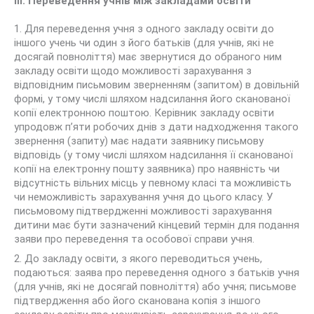
III. Переведення учнів між закладами освіти
1. Для переведення учня з одного закладу освіти до
іншого учень чи один з його батьків (для учнів, які не
досягай повноліття) має звернутися до обраного ним
закладу освіти щодо можливості зарахування з
відповідним письмовим зверненням (запитом) в довільній
формі, у тому числі шляхом надсилання його сканованої
копії електронною поштою. Керівник закладу освіти
упродовж п’яти робочих днів з дати надходження такого
звернення (запиту) має надати заявнику письмову
відповідь (у тому числі шляхом надсилання її сканованої
копії на електронну пошту заявника) про наявність чи
відсутність вільних місць у певному класі та можливість
чи неможливість зарахування учня до цього класу. У
письмовому підтвердженні можливості зарахування
дитини має бути зазначений кінцевий термін для подання
заяви про переведення та особової справи учня.
2. До закладу освіти, з якого переводиться учень,
подаються: заява про переведення одного з батьків учня
(для учнів, які не досягай повноліття) або учня; письмове
підтвердження або його сканована копія з іншого