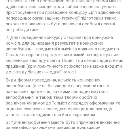
інтересів дітей з особливими освітніми потребами мають
здійснюватися заходи щодо забезпечення розумного
пристосування при проведенні конкурсу. Для здійснення
попередньої організаційно-технічної підготовки таких
заходів у заяві мають бути зазначені особливі освітні
потреби дитини.
7. Для проведення конкурсу створюється конкурсна
комісія, для оцінювання результатів конкурсних
випробувань – предметні комісії за кожним з предметів.
Склад конкурсної і предметних комісій затверджується
керівником закладу освіти. Один і той самий педагогічний
працівник (крім практичного психолога) не може входити
до складу більше ніж однієї комісії.
Види, форми проведення, кількість конкурсних
випробувань (але не більше двох), перелік питань з
навчальних предметів, за якими проводитимуться
випробування, а також теми творчих робіт із
зазначенням вимог до їх змісту, порядку оформлення та
подання схвалюються педагогічною радою закладу
освіти та затверджуються його керівником.
Вступні випробування мають бути спрямовані виключно
на перевірку результатів навчання, визначених