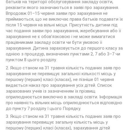
батьків на території обслуговування закладу освіти,
реквізити якого зазначаються в заяві про зарахування.
Впродовж 01–15 червня заяви про зарахування не
приймаються, що не виключає права батьків подавати їх
після 15 червня на вільні місця. Присутність дитини під
час подання заяви про зарахування, жеребкування або її
зарахування не є обов’язковою і не може вимагатися
працівниками закладу освіти чи бути умовою її
зарахування. Дитина зараховується до першого класу за
однією з процедур, визначених пунктами 2, 7 або 3–7 чи
пунктом 8 цього розділу.
2. Якщо станом на 31 травня кількість поданих заяв про
зарахування не перевищує загальної кількості місць у
першому (перших) класі (класах), не пізніше 01 червня
видається наказ про зарахування усіх дітей. Список
зарахованих учнів із зазначенням їх прізвищ
оприлюднюється виключно в закладі освіти. Інформація
про наявність вільних місць оприлюднюється відповідно
до пункту 7 розділу І цього Порядку.
3. Якщо станом на 31 травня кількість поданих заяв про
зарахування перевищує загальну кількість місць у
першому (перших) класі (класах), зарахування дітей