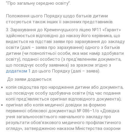
“Про загальну середню освіту”.
Положення цього Порядку щодо батьків дитини
стосуються також інших її законних представників.
3. Зарахування до Кременчуцького ліцею №11 «Гарант»
здійснюється відповідно до наказу його керівника, що
видається на підставі заяви про зарахування до закладу
освіти (далі – заява про зарахування) одного з батьків
дитини (чи повнолітньої особи, яка має намір здобувати
освіту), поданої особисто (з пред’явленням документа,
що посвідчує особу заявника) за зразком згідно з
додатком 1
до цього Порядку (далі – заява).
До заяви додаються:
копія свідоцтва про народження дитини або документа,
що посвідчує особу здобувача освіти (під час подання
копії пред’являється оригінал відповідного документа);
оригінал або копія медичної довідки за формою
первинної облікової документації № 086–1/о «Довідка
учня загальноосвітнього навчального закладу про
результати обов’язкового медичного профілактичного
огляду», затвердженою наказом Міністерства охорони