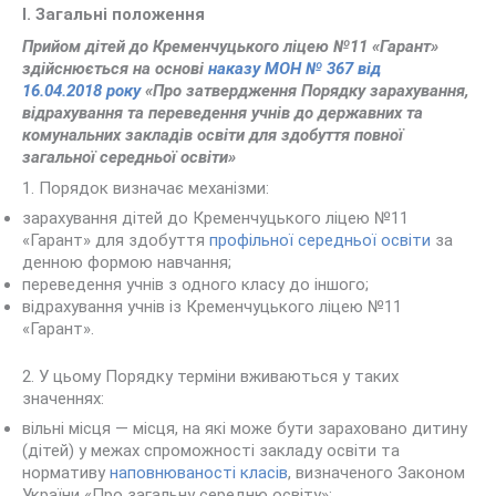
І. Загальні положення
Прийом дітей до Кременчуцького ліцею №11 «Гарант»
здійснюється на основі
наказу МОН № 367 від
16.04.2018 року
«Про затвердження Порядку зарахування,
відрахування та переведення учнів до державних та
комунальних закладів освіти для здобуття повної
загальної середньої освіти»
1. Порядок визначає механізми:
зарахування дітей до Кременчуцького ліцею №11
«Гарант» для здобуття
профільної середньої освіти
за
денною формою навчання;
переведення учнів з одного класу до іншого;
відрахування учнів із Кременчуцького ліцею №11
«Гарант».
2. У цьому Порядку терміни вживаються у таких
значеннях:
вільні місця — місця, на які може бути зараховано дитину
(дітей) у межах спроможності закладу освіти та
нормативу
наповнюваності класів
, визначеного Законом
України «Про загальну середню освіту»;