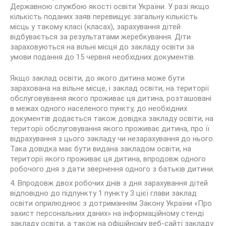
Державною службою якості освіти України. У разі якщо
кількість поданих заяв перевищує загальну кількість
місць у такому класі (класах), зарахування дітей
відбувається за результатами жеребкування. Діти
зараховуються на вільні місця до закладу освіти за
умови подання до 15 червня необхідних документів.
Якщо заклад освіти, до якого дитина може бути
зарахована на вільне місце, і заклад освіти, на території
обслуговування якого проживає ця дитина, розташовані
в межах одного населеного пункту, до необхідних
документів додається також довідка закладу освіти, на
території обслуговування якого проживає дитина, про її
відрахування з цього закладу чи незарахування до нього.
Така довідка має бути видана закладом освіти, на
території якого проживає ця дитина, впродовж одного
робочого дня з дати звернення одного з батьків дитини.
4. Впродовж двох робочих днів з дня зарахування дітей
відповідно до підпункту 1 пункту 3 цієї глави заклад
освіти оприлюднює з дотриманням Закону України «Про
захист персональних даних» на інформаційному стенді
закладу освіти, а також на офіційному веб-сайті закладу