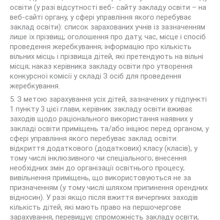
освіти (у разі відсутності веб- сайту закладу освіти – на
веб-сайті органу, у сфері управління якого перебуває
заклад освіти): список зарахованих учнів із зазначенням
лише їх прізвищ; оголошення про дату, час, місце і спосіб
проведення жеребкування; інформацію про кількість
вільних місць і прізвища дітей, які претендують на вільні
місця; наказ керівника закладу освіти про утворення
конкурсної комісії у складі З осіб для проведення
жеребкування.
5. З метою зарахування усіх дітей, зазначених у підпункті
1 пункту 3 цієї глави, керівник закладу освіти вживає
заходів щодо раціонального використання наявних у
закладі освіти приміщень та/або ініціює перед органом, у
сфері управління якого перебуває заклад освіти:
відкриття додаткового (додаткових) класу (класів), у
тому числі інклюзивного чи спеціального; внесення
необхідних змін до організації освітнього процесу;
вивільнення приміщень, що використовуються не за
призначенням (у тому числі шляхом припинення орендних
відносин). У разі якщо після вжиття вичерпних заходів
кількість дітей, які мають право на першочергове
зарахування, перевищує спроможність закладу освіти,