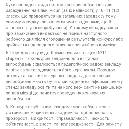
бути проведені додаткові вступні випробування для
зарахування на вільні місця (за їх наявності) у 10–11 (12)
класах, що проводяться на загальних засадах (у тому
самому порядку і за аналогічними завданнями, що й
основні вступні випробування). У такому випадку наказ
про зарахування видається не пізніше наступного
робочого дня після оголошення результатів конкурсу або
прийняття відповідного рішення апеляційною комісією.
5. Порядок вступу до Кременчуцького ліцею №11
«Гарант» та конкурсні завдання для вступних
випробувань схвалюються педагогічною радою закладу
освіти та затверджуються його керівником. Порядок
вступу та зразки конкурсних завдань для вступних
випробувань мають бути оприлюднені на інформаційному
стенді закладу освіти та на його веб- сайті не менше, ніж
за два місяці до початку проведення конкурсних
випробувань.
6. Конкурс є публічним заходом і має відбуватися з
дотриманням принципів академічної доброчесності,
прозорості, відкритості, справедливості, чесності,
об’єктивності, рівності та неупередженості. Для захисту