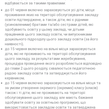
відбувається за такими правилами:
до 01 червня включно зараховуються усі діти, місце
проживання яких на території обслуговування закладу
освіти підтверджене, а також діти, які є рідними
(усиновленими) братами та/або сестрами дітей, які
здобувають освіту у цьому закладі, чи дітьми
працівників цього закладу освіти, чи випускниками
дошкільного підрозділу цього закладу освіти (за його
наявності);
до 15 червня включно на вільні місця зараховуються
діти, які не проживають на території обслуговування
цього закладу, за результатами жеребкування,
процедура проведення якого розробляється відповідно
до глави 2 цього розділу, схвалюється педагогічною
радою закладу освіти та затверджується його
керівником;
до 15 червня включно зараховуються на вільні місця та
за умови утворення окремого (окремих) класу (класів)
також і ті діти, які не проживають на території
обслуговування цього закладу, але мають бажання
здобувати освіту за освітньою програмою, що
використовується закладом освіти та затверджена