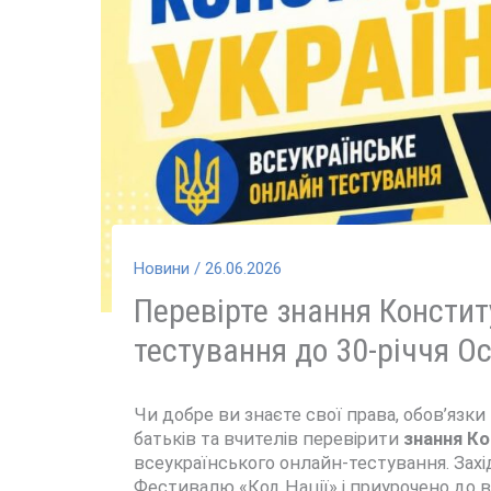
Новини
/
26.06.2026
Перевірте знання Конститу
тестування до 30-річчя О
Чи добре ви знаєте свої права, обов’язки
батьків та вчителів перевірити
знання Ко
всеукраїнського онлайн-тестування. Зах
Фестивалю «Код Нації» і приурочено до в