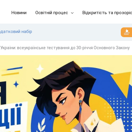
Новини
Освітній процес
Відкритість та прозорі
одатковий набір
 України: всеукраїнське тестування до 30-річчя Основного Закону