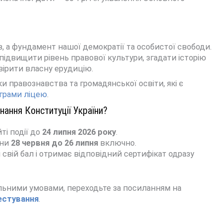
в, а фундамент нашої демократії та особистої свободи.
 підвищити рівень правової культури, згадати історію
вірити власну ерудицію.
и правознавства та громадянської освіти, які є
ограми ліцею
.
нання Конституції України?
ті події до
24 липня 2026 року
.
ини
28 червня до 26 липня
включно.
свій бал і отримає відповідний сертифікат одразу
льними умовами, переходьте за посиланням на
естування
.