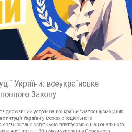
ції України: всеукраїнське
сновного Закону
 та державний устрій нашої країни? Запрошуємо учнів,
нституції України
у межах спеціального
ід організовано освітньою платформою Національного
изначної дати — 30-ї річчя ухвалення Основного