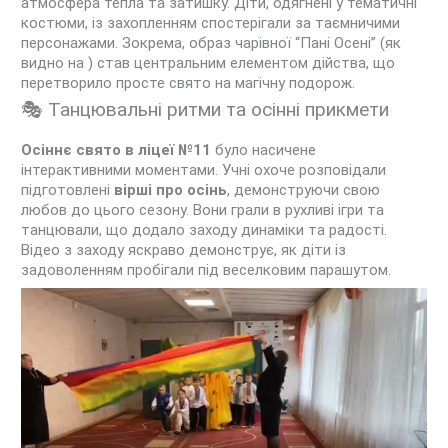
атмосфера тепла та затишку. Діти, одягнені у тематичні
костюми, із захопленням спостерігали за таємничими
персонажами. Зокрема, образ чарівної “Пані Осені” (як
видно на ) став центральним елементом дійства, що
перетворило просте свято на магічну подорож.
🎭 Танцювальні ритми та осінні прикмети
Осіннє свято в ліцеї №11
було насичене
інтерактивними моментами. Учні охоче розповідали
підготовлені
вірші про осінь
, демонструючи свою
любов до цього сезону. Вони грали в рухливі ігри та
танцювали, що додало заходу динаміки та радості.
Відео з заходу яскраво демонструє, як діти із
задоволенням пробігали під веселковим парашутом.