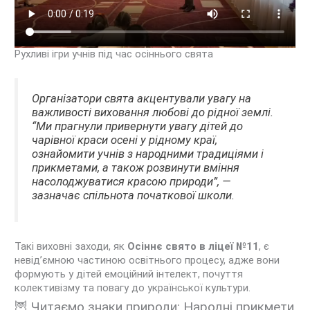
Рухливі ігри учнів під час осіннього свята
Організатори свята акцентували увагу на
важливості виховання любові до рідної землі.
“Ми прагнули привернути увагу дітей до
чарівної краси осені у рідному краї,
ознайомити учнів з народними традиціями і
прикметами, а також розвинути вміння
насолоджуватися красою природи”, —
зазначає спільнота початкової школи.
Такі виховні заходи, як
Осіннє свято в ліцеї №11
, є
невід’ємною частиною освітнього процесу, адже вони
формують у дітей емоційний інтелект, почуття
колективізму та повагу до української культури.
🦉 Читаємо знаки природи: Народні прикмети