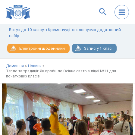
Перейти
до
вмісту
Вступ до 10 класу в Кременчуці: оголошуємо додатковий
набір
Електронні щоденники
Запис у 1 клас
Домашня
Новини
Тепло та традиції: Як пройшло Осіннє свято в ліцеї №11 для
початкових класів