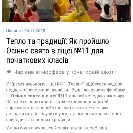
Новини
/
04.11.2025
Тепло та традиції: Як пройшло
Осіннє свято в ліцеї №11 для
початкових класів
🍁 Чарівна атмосфера у початковій школі
У Кременчуцькому ліцеї №11 “Гарант” відбулася чудова
подія, яка наповнила навчальні будні яскравими фарбами
—
Осіннє свято в ліцеї №11
для наймолодших школярів.
Спільнота початкової школи створила для дітей
справжнє казкове дійство, мета якого — не лише
розважити, а й залучити учнів до пізнання краси рідної
природи та народних традицій.
У святково прикрашеній залі панувала особлива