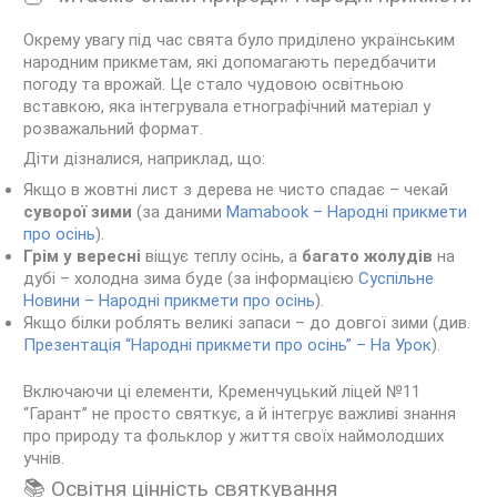
Окрему увагу під час свята було приділено українським
народним прикметам, які допомагають передбачити
погоду та врожай. Це стало чудовою освітньою
вставкою, яка інтегрувала етнографічний матеріал у
розважальний формат.
Діти дізналися, наприклад, що:
Якщо в жовтні лист з дерева не чисто спадає – чекай
суворої зими
(за даними
Mamabook – Народні прикмети
про осінь
).
Грім у вересні
віщує теплу осінь, а
багато жолудів
на
дубі – холодна зима буде (за інформацією
Суспільне
Новини – Народні прикмети про осінь
).
Якщо білки роблять великі запаси – до довгої зими (див.
Презентація “Народні прикмети про осінь” – На Урок
).
Включаючи ці елементи, Кременчуцький ліцей №11
“Гарант” не просто святкує, а й інтегрує важливі знання
про природу та фольклор у життя своїх наймолодших
учнів.
📚 Освітня цінність святкування