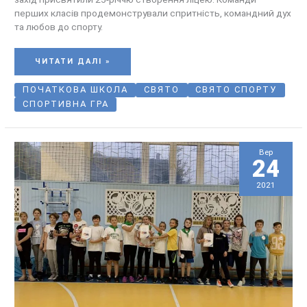
перших класів продемонстрували спритність, командний дух
та любов до спорту.
ЧИТАТИ ДАЛІ »
ПОЧАТКОВА ШКОЛА
СВЯТО
СВЯТО СПОРТУ
СПОРТИВНА ГРА
Вер
24
2021