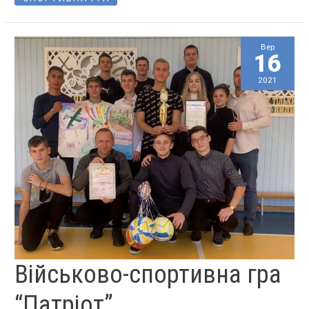
Вер
16
2021
ВІЙСЬКОВО-
Військово-спортивна гра
СПОРТИВНА
ГРА
“ПАТРІОТ”
“Патріот”