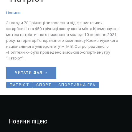
Новини
З нагоди 78-ї річниці визволення від фашистських
загарбників та 450-ї річниці заснування міста Кременчука, з
метою патріотичного виховання молоді 10 вересня 2021
року на території спортивного комплексу Кременчуцького
національного університету ім. М.В. Остроградського
«Політехнік» було проведено військово-спортивну гру
“Патріот”.
ЧИТАТИ ДАЛІ »
ПАТРІОТ
СПОРТ
СПОРТИВНА ГРА
Новини ліцею