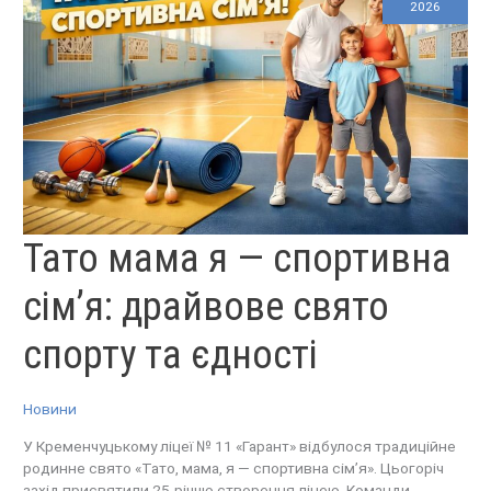
2026
ТАТО
Тато мама я — спортивна
МАМА
Я
—
СПОРТИВНА
сім’я: драйвове свято
СІМ’Я:
ДРАЙВОВЕ
СВЯТО
СПОРТУ
ТА
спорту та єдності
ЄДНОСТІ
Новини
У Кременчуцькому ліцеї № 11 «Гарант» відбулося традиційне
родинне свято «Тато, мама, я — спортивна сім’я». Цьогоріч
захід присвятили 25-річчю створення ліцею. Команди