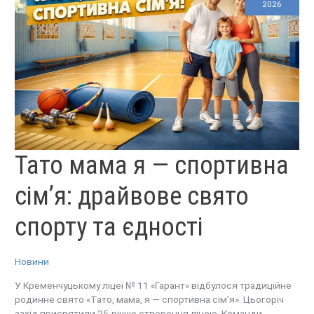
2026
ТАТО
Тато мама я — спортивна
МАМА
Я
—
СПОРТИВНА
сім’я: драйвове свято
СІМ’Я:
ДРАЙВОВЕ
СВЯТО
СПОРТУ
ТА
спорту та єдності
ЄДНОСТІ
Новини
У Кременчуцькому ліцеї № 11 «Гарант» відбулося традиційне
родинне свято «Тато, мама, я — спортивна сім’я». Цьогоріч
захід присвятили 25-річчю створення ліцею. Команди