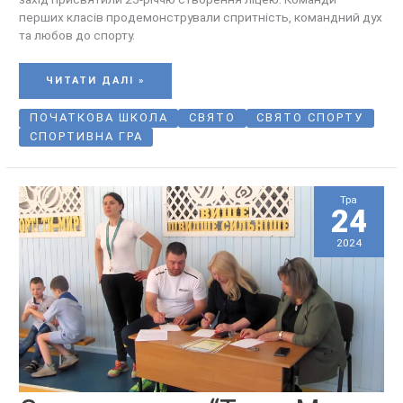
перших класів продемонстрували спритність, командний дух
та любов до спорту.
ЧИТАТИ ДАЛІ »
ПОЧАТКОВА ШКОЛА
СВЯТО
СВЯТО СПОРТУ
СПОРТИВНА ГРА
Тра
24
2024
СВЯТО