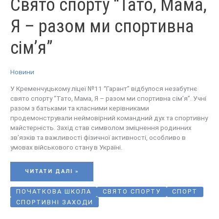
Свято спорту “Тато, Мама,
СПОРТУ
“ТАТО,
МАМА,
Я
Я – разом ми спортивна
–
РАЗОМ
МИ
СПОРТИВНА
СІМ’Я”
сім’я”
Новини
У Кременчуцькому ліцеї №11 “Гарант” відбулося незабутнє
свято спорту “Тато, Мама, Я – разом ми спортивна сім’я”. Учні
разом з батьками та класними керівниками
продемонстрували неймовірний командний дух та спортивну
майстерність. Захід став символом зміцнення родинних
зв’язків та важливості фізичної активності, особливо в
умовах військового стану в Україні.
ЧИТАТИ ДАЛІ »
ПОЧАТКОВА ШКОЛА
СВЯТО СПОРТУ
СПОРТ
СПОРТИВНІ ЗАХОДИ