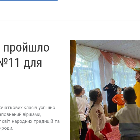
Як пройшло
 №11 для
початкових класів успішно
наповнений віршами,
 світ народних традицій та
ироди.