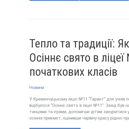
ТЕПЛО
Тепло та традиції: 
ТА
ТРАДИЦІЇ:
ЯК
ПРОЙШЛО
Осіннє свято в ліцеї
ОСІННЄ
СВЯТО
В
ЛІЦЕЇ
початкових класів
№11
ДЛЯ
ПОЧАТКОВИХ
КЛАСІВ
Новини
У Кременчуцькому ліцеї №11 “Гарант” для учнів 
відбулося “Осіннє свято в ліцеї №11”. Захід був 
танцями та іграми, допомігши дітям зануритися у
осінніх прикмет, оцінивши чарівну красу рідної пр