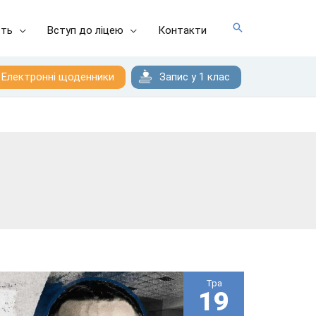
сть
Вступ до ліцею
Контакти
Електронні щоденники
Запис у 1 клас
Тра
19