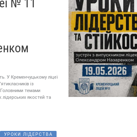
еї № 11
енком
ь. У Кременчуцькому ліцеї
’ятикласників із
 Головними темами
к лідерських якостей та
УРОКИ ЛІДЕРСТВА