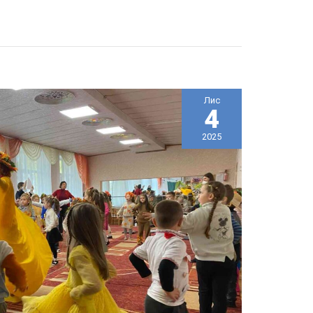
Лис
4
2025