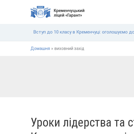
Перейти
до
вмісту
Вступ до 10 класу в Кременчуці: оголошуємо д
Домашня
виховний захід
УРОКИ
Уроки лідерства та ст
ЛІДЕРСТВА
ТА
СТІЙКОСТІ:
У