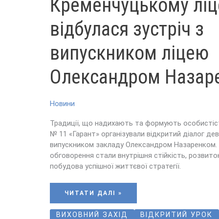
Кременчуцькому ліц
КРЕМЕНЧУЦЬКОМУ
ЛІЦЕЇ
№
11
відбулася зустріч з
ВІДБУЛАСЯ
ЗУСТРІЧ
З
ВИПУСКНИКОМ
випускником ліцею
ЛІЦЕЮ
ОЛЕКСАНДРОМ
НАЗАРЕНКОМ
Олександром Назар
Новини
Традиції, що надихають та формують особистіст
№ 11 «Гарант» організували відкритий діалог дев
випускником закладу Олександром Назаренком.
обговорення стали внутрішня стійкість, розвито
побудова успішної життєвої стратегії.
ЧИТАТИ ДАЛІ »
ВИХОВНИЙ ЗАХІД
ВІДКРИТИЙ УРОК