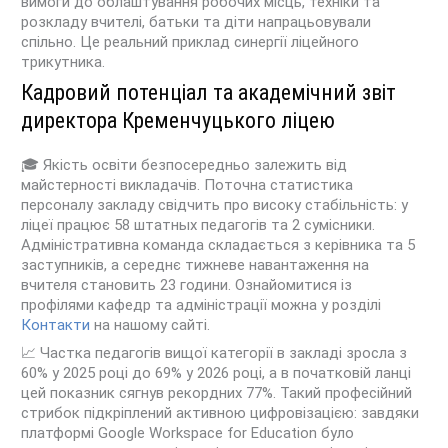
вимоги до облаштування робочих місць, техніки та
розкладу вчителі, батьки та діти напрацьовували
спільно
. Це реальний приклад синергії ліцейного
трикутника.
Кадровий потенціал та академічний звіт
директора Кременчуцького ліцею
🎓 Якість освіти безпосередньо залежить від
майстерності викладачів. Поточна статистика
персоналу закладу свідчить про високу стабільність: у
ліцеї працює 58 штатных педагогів та 2 сумісники.
Адміністративна команда складається з керівника та 5
заступників, а середнє тижневе навантаження на
вчителя становить 23 години. Ознайомитися із
профілями кафедр та адміністрації можна у розділі
Контакти
на нашому сайті.
📈 Частка педагогів вищої категорії в закладі зросла з
60% у 2025 році до 69% у 2026 році, а в початковій ланці
цей показник сягнув рекордних 77%
. Такий професійний
стрибок підкріплений активною цифровізацією: завдяки
платформі Google Workspace for Education було