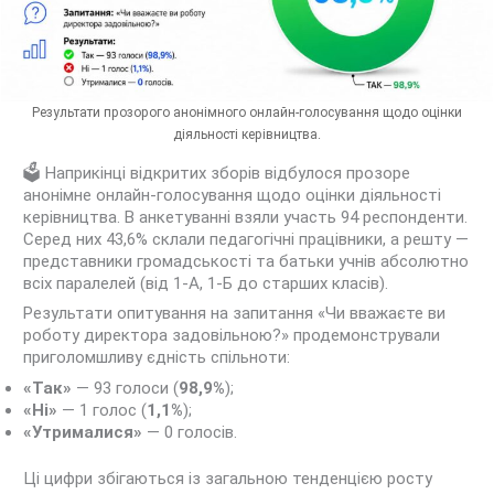
Результати прозорого анонімного онлайн-голосування щодо оцінки
діяльності керівництва.
🗳️ Наприкінці відкритих зборів відбулося прозоре
анонімне онлайн-голосування щодо оцінки діяльності
керівництва. В анкетуванні взяли участь 94 респонденти.
Серед них 43,6% склали педагогічні працівники, а решту —
представники громадськості та батьки учнів абсолютно
всіх паралелей (від 1-А, 1-Б до старших класів).
Результати опитування на запитання «Чи вважаєте ви
роботу директора задовільною?» продемонстрували
приголомшливу єдність спільноти:
«Так»
— 93 голоси (
98,9%
);
«Ні»
— 1 голос (
1,1%
);
«Утрималися»
— 0 голосів.
Ці цифри збігаються із загальною тенденцією росту