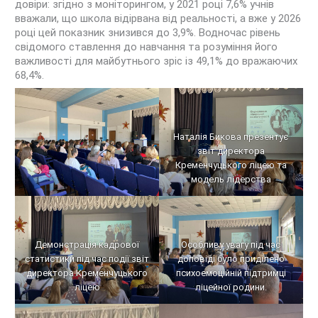
довіри: згідно з моніторингом, у 2021 році 7,6% учнів
вважали, що школа відірвана від реальності, а вже у 2026
році цей показник знизився до 3,9%
. Водночас рівень
свідомого ставлення до навчання та розуміння його
важливості для майбутнього зріс із 49,1% до вражаючих
68,4%
.
Наталія Бикова презентує
звіт директора
Кременчуцького ліцею та
модель лідерства
Демонстрація кадрової
Особливу увагу під час
статистики під час події звіт
доповіді було приділено
директора Кременчуцького
психоемоційній підтримці
ліцею
ліцейної родини.