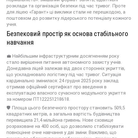
розклади та організація безпеки під час тривог. Проте
для ліцею «Гарант» ці виклики стали не перешкодою, а
поштовхом до розвитку лідерського потенціалу кожного
учня.
Безпековий простір як основа стабільного
навчання
💼 Найбільшим інфраструктурним досягненням року
стало вирішення питання автономного захисту учнів.
Донедавна ліцей залежав від двох сторонніх укриттів,
що ускладнювало логістику під час тривог
. Ситуація
кардинально змінилася: 24 грудня 2025 року заклад
отримав офіційний сертифікат про введення в
експлуатацію власного сучасного модульного укриття
за номером ПТ122251218618
.
🛡️ Площа цього безпечного простору становить 509,5
квадратних метрів, а загальна вартість будівництва
перевищила 21,4 мільйона гривень
. Нове сховище
розраховане на 400 осіб, що дозволило стабілізувати
повноцінне очне навчання у дві зміни
. Важливо, що