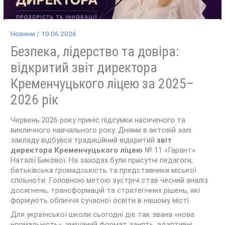
Новини
/
10.06.2026
Безпека, лідерство та довіра:
відкритий звіт директора
Кременчуцького ліцею за 2025–
2026 рік
Червень 2026 року приніс підсумки насиченого та
викличного навчального року. Днями в актовій залі
закладу відбувся традиційний відкритий
звіт
директора Кременчуцького ліцею
№ 11 «Гарант»
Наталії Бикової. На заходах були присутні педагоги,
батьківська громадськість та представники міської
спільноти. Головною метою зустрічі став чесний аналіз
досягнень, трансформацій та стратегічних рішень, які
формують обличчя сучасної освіти в нашому місті.
Для української школи сьогодні діє так звана «нова
нормальність»: змішаний формат занять, адаптивні