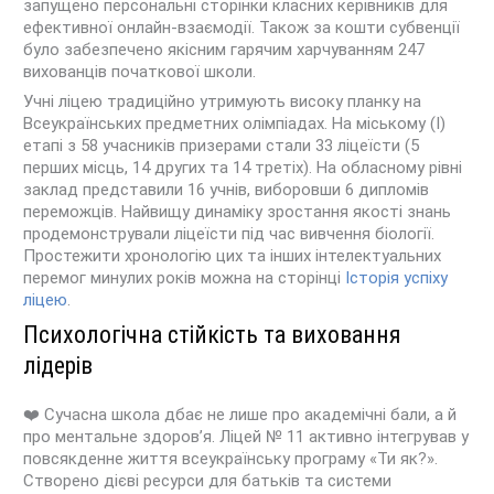
запущено персональні сторінки класних керівників для
ефективної онлайн-взаємодії
. Також за кошти субвенції
було забезпечено якісним гарячим харчуванням 247
вихованців початкової школи.
Учні ліцею традиційно утримують високу планку на
Всеукраїнських предметних олімпіадах. На міському (І)
етапі з 58 учасників призерами стали 33 ліцеїсти (5
перших місць, 14 других та 14 третіх). На обласному рівні
заклад представили 16 учнів, виборовши 6 дипломів
переможців. Найвищу динаміку зростання якості знань
продемонстрували ліцеїсти під час вивчення біології.
Простежити хронологію цих та інших інтелектуальних
перемог минулих років можна на сторінці
Історія успіху
ліцею
.
Психологічна стійкість та виховання
лідерів
❤️ Сучасна школа дбає не лише про академічні бали, а й
про ментальне здоров’я. Ліцей № 11 активно інтегрував у
повсякденне життя всеукраїнську програму «Ти як?».
Створено дієві ресурси для батьків та системи