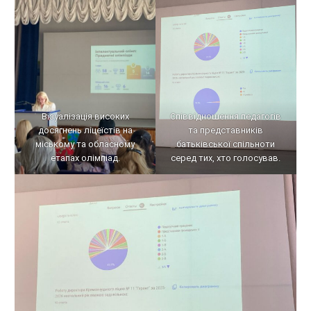
Візуалізація високих
Співвідношення педагогів
досягнень ліцеїстів на
та представників
міському та обласному
батьківської спільноти
етапах олімпіад.
серед тих, хто голосував.