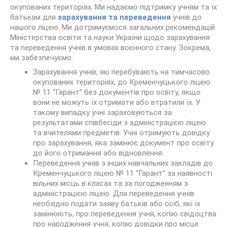
окупованих територіях. Ми надаємо підтримку учням та їх
батькам для
зарахування та переведення
учнів до
нашого ліцею. Ми дотримуємося загальних рекомендацій
Міністерства освіти та науки України щодо зарахування
та переведення учнів в умовах воєнного стану. Зокрема,
ми забезпечуємо:
Зарахування учнів, які перебувають на тимчасово
окупованих територіях, до Кременчуцького ліцею
№ 11 “Гарант” без документів про освіту, якщо
вони не можуть їх отримати або втратили їх. У
такому випадку учні зараховуються за
результатами співбесіди з адміністрацією ліцею
та вчителями предметів. Учні отримують довідку
про зарахування, яка замінює документ про освіту
до його отримання або відновлення.
Переведення учнів з інших навчальних закладів до
Кременчуцького ліцею № 11 “Гарант” за наявності
вільних місць в класах та за погодженням з
адміністрацією ліцею. Для переведення учнів
необхідно подати заяву батьків або осіб, які їх
замінюють, про переведення учня, копію свідоцтва
про народження учня, копію довідки про місце