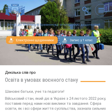
Перейти
до
вмісту
Вступ до 10 класу в Кременчуці: оголошуємо додатковий
набір
Електронні щоденники
Запис у 1 клас
Декілька слів про
Освіта в умовах воєнного стану
Шановні батьки, учні та педагоги!
Військовий стан, який діє в Україні з 24 лютого 2022 року,
поставив перед нами нові виклики та завдання. Сфера
освіти, як і всі сфери життя суспільства, зазнала сильних