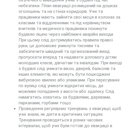
безпечного виведення учнів з будівлі під час
небезпеки. План евакуації розміщений на дошках
оголошень та на стінах коридорів. Учні та
працівники мають зайняти свої місця в колонах за
класами та відділеннями та під керівництвом
вчителів та медичного працівника покинути
будівлю ліцею через найближчі аварійні виходи.
При цьому слід дотримуватись правила правої
руки, це допоможе уникнути тисняви та
забезпечити швидкий та організований вихід
пропускати вперед та надавати допомогу дітям
молодших класів, дівчатам та інвалідам. При виході
з будівлі слід уникати вікон, дверей, балконів та
інших елементів, які можуть бути пошкоджені
вибуховою хвилею або уламками. При пересуванні
по вулиці слід уникати відкритих місць, де
можливе попадання з висоти або здалеку. Слід
намагатись ховатись за будівлями, деревами,
парканами, горбами тощо.
Проведення регулярних тренувань з евакуації, щоб
учні знали, як діяти в критичних ситуаціях.
Тренування проводяться в різних часових
інтервалах, щоб учні були готові до евакуації в