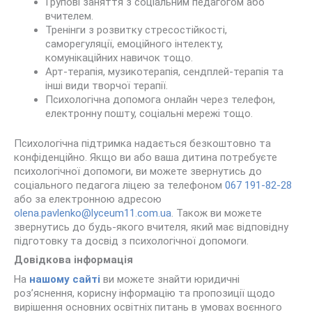
Групові заняття з соціальним педагогом або
вчителем.
Тренінги з розвитку стресостійкості,
саморегуляції, емоційного інтелекту,
комунікаційних навичок тощо.
Арт-терапія, музикотерапія, сендплей-терапія та
інші види творчої терапії.
Психологічна допомога онлайн через телефон,
електронну пошту, соціальні мережі тощо.
Психологічна підтримка надається безкоштовно та
конфіденційно. Якщо ви або ваша дитина потребуєте
психологічної допомоги, ви можете звернутись до
соціального педагога ліцею за телефоном
067 191-82-28
або за електронною адресою
olena.pavlenko@lyceum11.com.ua
. Також ви можете
звернутись до будь-якого вчителя, який має відповідну
підготовку та досвід з психологічної допомоги.
Довідкова інформація
На
нашому сайті
ви можете знайти юридичні
роз’яснення, корисну інформацію та пропозиції щодо
вирішення основних освітніх питань в умовах воєнного