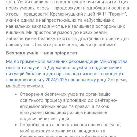
змін. Усі ми вчилися та продовжуємо вчитися жити в цих
нових умовах: хтось – продовжувати здобувати освіту, а
хтось – працювати. Кременчуцький ліцей № 11 “Гарант”,
який є одним з найпрестижніших та найуспішніших
навчальних закладів міста, не залишився осторонь цих
викликів. Ми пристосовуємося до нових реалій,
забезпечуючи безпеку, якість та доступність освіти для
наших учнів. Давайте розглянемо, як ми це робимо:
Безпека учнів – наш пріоритет
Ми дотримуємося загальних рекомендацій Міністерства
освіти та
науки
та Державної служби з надзвичайних
ситуацій України щодо організації виховного процесу в
закладах освіти у 2024/2025 навчальному році
. Зокрема,
ми забезпечуємо:
Створення безпечних умов та організацію
освітнього процесу відповідно до санітарно-
епідеміологічних норм та правил, а також
врахування можливих ризиків виникнення
надзвичайних ситуацій.
Розроблення та впровадження плану евакуації,
який враховує можливість швидкого та