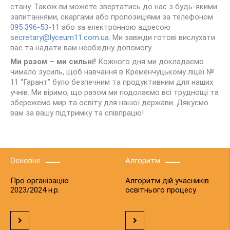
стану. Також ви можете звертатись до нас з будь-якими
запитаннями, скаргами або пропозиціями за телефоном
095 396-53-11
або за електронною адресою
secretary@lyceum11.com.ua
. Ми завжди готові вислухати
вас та надати вам необхідну допомогу.
Ми разом – ми сильні!
Кожного дня ми докладаємо
чимало зусиль, щоб навчання в Кременчуцькому ліцеї №
11 “Гарант” було безпечним та продуктивним для наших
учнів. Ми віримо, що разом ми подолаємо всі труднощі та
збережемо мир та освіту для нашої держави. Дякуємо
вам за вашу підтримку та співпрацю!
Основне
Алгоритм
Про організацію
Алгоритм дій учасників
2023/2024 н.р.
освітнього процесу