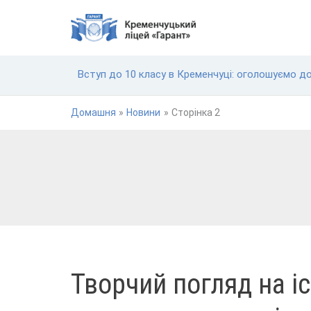
Перейти
до
вмісту
Вступ до 10 класу в Кременчуці: оголошуємо д
Домашня
Новини
Сторінка 2
ТВОРЧИЙ
Творчий погляд на іс
ПОГЛЯД
НА
ІСТОРІЮ:
ВИСТАВКА