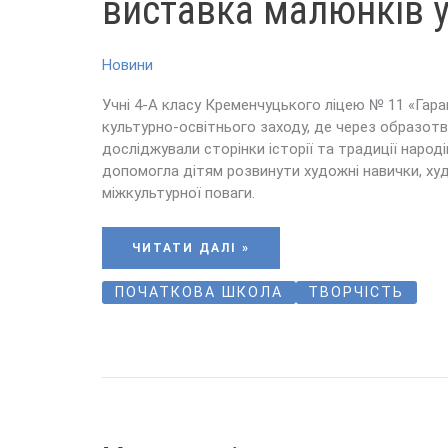
виставка малюнків у
МАЛЮНКІВ
У
ЛІЦЕЇ
Новини
Учні 4-А класу Кременчуцького ліцею № 11 «Гар
культурно-освітнього заходу, де через образот
досліджували сторінки історії та традиції народі
допомогла дітям розвинути художні навички, ху
міжкультурної поваги.
ЧИТАТИ ДАЛІ »
ПОЧАТКОВА ШКОЛА
ТВОРЧІСТЬ
УРОКИ