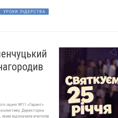
УРОКИ ЛІДЕРСТВА
еменчуцький
 нагородив
кого ліцею №11 «Гарант»
 колективу. Директорка
, яким відзначила вчителів