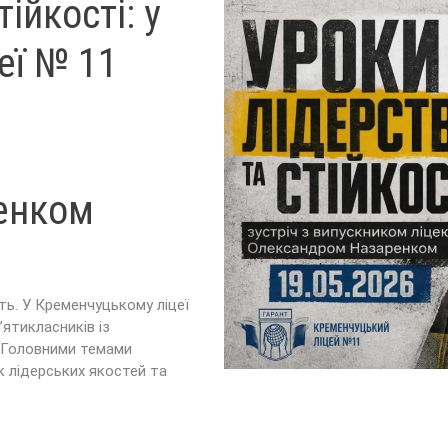
ійкості: у
еї № 11
енком
ь. У Кременчуцькому ліцеї
’ятикласників із
 Головними темами
к лідерських якостей та