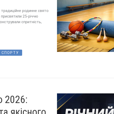
я традиційне родинне свято
д присвятили 25-річчю
онстрували спритність,
 СПОРТУ
ю 2026:
та якісного