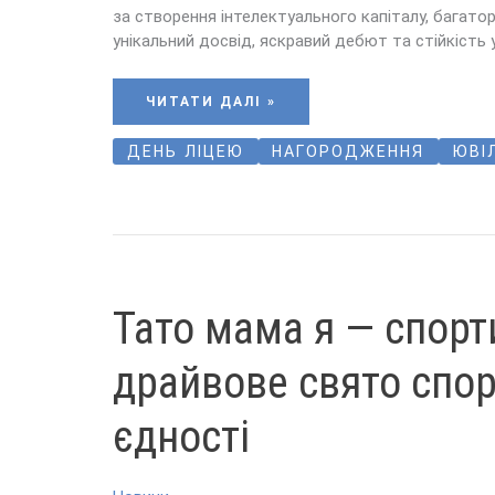
за створення інтелектуального капіталу, багаторі
унікальний досвід, яскравий дебют та стійкість 
ЧИТАТИ ДАЛІ »
ДЕНЬ ЛІЦЕЮ
НАГОРОДЖЕННЯ
ЮВІ
ТАТО
Тато мама я — спорти
МАМА
Я
—
СПОРТИВНА
драйвове свято спор
СІМ’Я:
ДРАЙВОВЕ
СВЯТО
СПОРТУ
єдності
ТА
ЄДНОСТІ