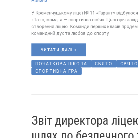
Новини
У Кременчуцькому ліцеї № 11 «Гарант» відбулос
«Тато, мама, я — спортивна сім’я». Цьогоріч захі
створення ліцею. Команди перших класів продем
командний дух та любов до спорту.
ЧИТАТИ ДАЛІ »
ПОЧАТКОВА ШКОЛА
СВЯТО
СВЯТО
СПОРТИВНА ГРА
ЗВІТ
Звіт директора ліце
ДИРЕКТОРА
ЛІЦЕЮ
2026:
ШЛЯХ
шлях до безпечного 
ДО
БЕЗПЕЧНОГО