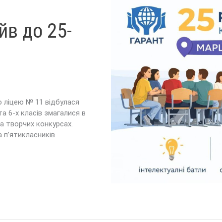
йв до 25-
о ліцею № 11 відбулася
а 6-х класів змагалися в
а творчих конкурсах.
 п’ятикласників