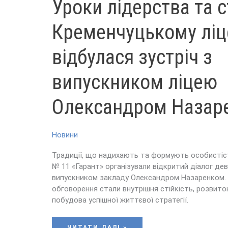
Уроки лідерства та ст
ЛІДЕРСТВА
ТА
СТІЙКОСТІ:
У
Кременчуцькому ліц
КРЕМЕНЧУЦЬКОМУ
ЛІЦЕЇ
№
11
відбулася зустріч з
ВІДБУЛАСЯ
ЗУСТРІЧ
З
ВИПУСКНИКОМ
випускником ліцею
ЛІЦЕЮ
ОЛЕКСАНДРОМ
НАЗАРЕНКОМ
Олександром Назар
Новини
Традиції, що надихають та формують особистіст
№ 11 «Гарант» організували відкритий діалог дев
випускником закладу Олександром Назаренком.
обговорення стали внутрішня стійкість, розвито
побудова успішної життєвої стратегії.
ЧИТАТИ ДАЛІ »