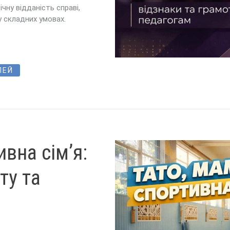
чну відданість справі,
у складних умовах.
ЛЕЙ
вна сім’я:
ту та