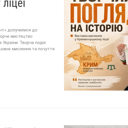
 ліцеї
ант» долучилися до
ворче мистецтво
в України. Творча подія
дожнє мислення та почуття