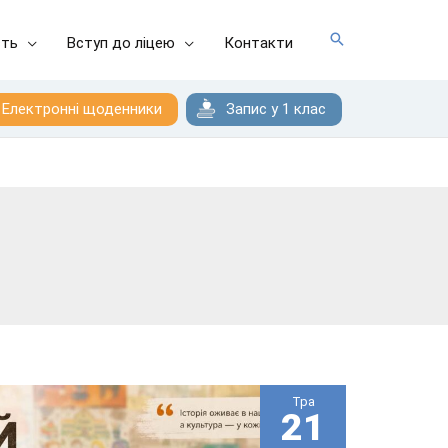
сть
Вступ до ліцею
Контакти
Електронні щоденники
Запис у 1 клас
Тра
21