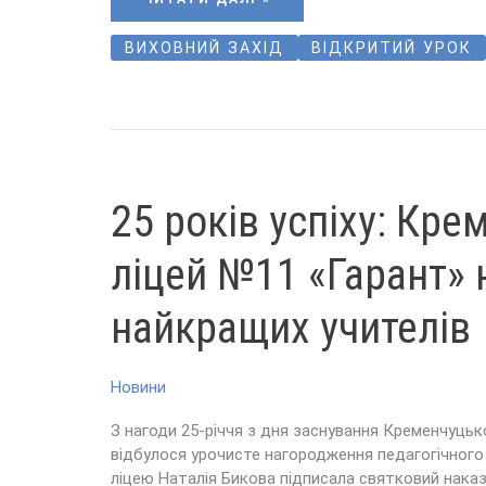
ВИХОВНИЙ ЗАХІД
ВІДКРИТИЙ УРОК
25
25 років успіху: Кр
РОКІВ
УСПІХУ:
КРЕМЕНЧУЦЬКИЙ
ЛІЦЕЙ
ліцей №11 «Гарант»
№11
«ГАРАНТ»
НАГОРОДИВ
НАЙКРАЩИХ
найкращих учителів
УЧИТЕЛІВ
Новини
З нагоди 25-річчя з дня заснування Кременчуць
відбулося урочисте нагородження педагогічного
ліцею Наталія Бикова підписала святковий наказ