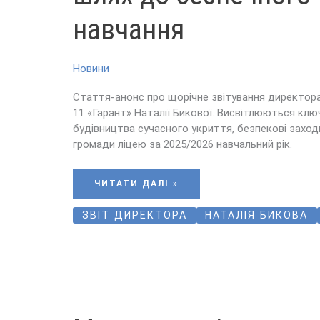
ТА
ЯКІСНОГО
навчання
НАВЧАННЯ
Новини
Стаття-анонс про щорічне звітування директор
11 «Гарант» Наталії Бикової. Висвітлюються клю
будівництва сучасного укриття, безпекові заход
громади ліцею за 2025/2026 навчальний рік.
ЧИТАТИ ДАЛІ »
ЗВІТ ДИРЕКТОРА
НАТАЛІЯ БИКОВА
МАРШРУТИ