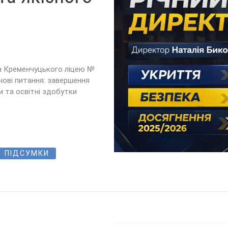
а Кременчуцького ліцею №
чові питання: завершення
и та освітні здобутки
ПІДСУМКИ