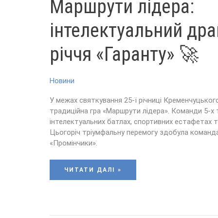
Маршрути лідера:
ЛІДЕРА:
ІНТЕЛЕКТУАЛЬНИЙ
ДРАЙВ
ДО
інтелектуальний дра
25-
РІЧЧЯ
«ГАРАНТУ»
🚀
річчя «Гаранту» 🚀
Новини
У межах святкування 25-ї річниці Кременчуцьког
традиційна гра «Маршрути лідера». Команди 5-х т
інтелектуальних батлах, спортивних естафетах т
Цьогоріч тріумфальну перемогу здобула команда
«Промінчики».
ЧИТАТИ ДАЛІ »