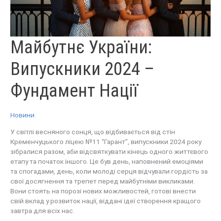
МАЙБУТНЄ
Майбутнє України:
УКРАЇНИ:
ВИПУСКНИКИ
2024
–
Випускники 2024 –
ФУНДАМЕНТ
НАЦІЇ
Фундамент Нації
Новини
У світлі весняного сонця, що відбивається від стін
Кременчуцького ліцею №11 “Гарант”, випускники 2024 року
зібралися разом, аби відсвяткувати кінець одного життєвого
етапу та початок іншого. Це був день, наповнений емоціями
та спогадами, день, коли молоді серця відчували гордість за
свої досягнення та трепет перед майбутніми викликами.
Вони стоять на порозі нових можливостей, готові внести
свій вклад у розвиток нації, віддані ідеї створення кращого
завтра для всіх нас.