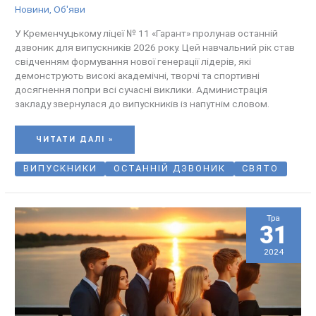
Новини
,
Об'яви
У Кременчуцькому ліцеї № 11 «Гарант» пролунав останній
дзвоник для випускників 2026 року. Цей навчальний рік став
свідченням формування нової генерації лідерів, які
демонструють високі академічні, творчі та спортивні
досягнення попри всі сучасні виклики. Администрація
закладу звернулася до випускників із напутнім словом.
ЧИТАТИ ДАЛІ »
ВИПУСКНИКИ
ОСТАННІЙ ДЗВОНИК
СВЯТО
Тра
31
2024