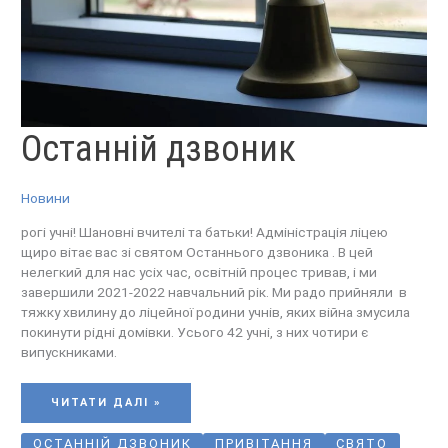
ОСТАННІЙ
Останній дзвоник
ДЗВОНИК
Новини
рогі учні! Шановні вчителі та батьки! Адміністрація ліцею
щиро вітає вас зі святом Останнього дзвоника . В цей
нелегкий для нас усіх час, освітній процес тривав, і ми
завершили 2021-2022 навчальний рік. Ми радо прийняли в
тяжку хвилину до ліцейної родини учнів, яких війна змусила
покинути рідні домівки. Усього 42 учні, з них чотири є
випускниками.
ЧИТАТИ ДАЛІ »
ОСТАННІЙ ДЗВОНИК
ПРИВІТАННЯ
СВЯТО